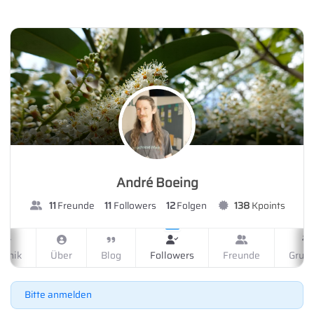
Skip to main content
André Boeing
11
Freunde
11
Followers
12
Folgen
138
Kpoints
ronik
Über
Blog
Followers
Freunde
Grup
Bitte anmelden